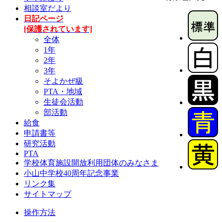
相談室だより
日記ページ
[保護されています]
全体
1年
2年
3年
そよかぜ級
PTA・地域
生徒会活動
部活動
給食
申請書等
研究活動
PTA
学校体育施設開放利用団体のみなさま
小山中学校40周年記念事業
リンク集
サイトマップ
操作方法