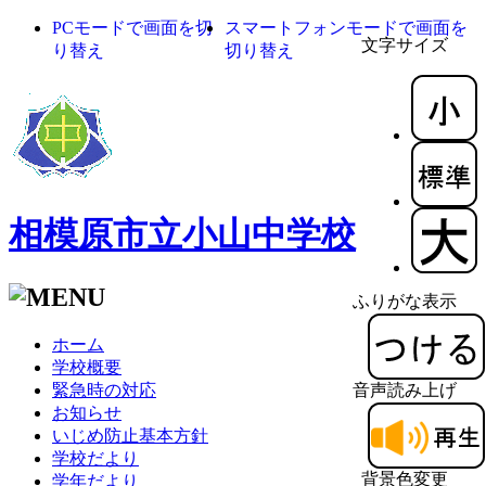
PCモードで画面を切
スマートフォンモードで画面を
文字サイズ
り替え
切り替え
相模原市立小山中学校
ふりがな表示
ホーム
学校概要
緊急時の対応
音声読み上げ
お知らせ
いじめ防止基本方針
学校だより
背景色変更
学年だより