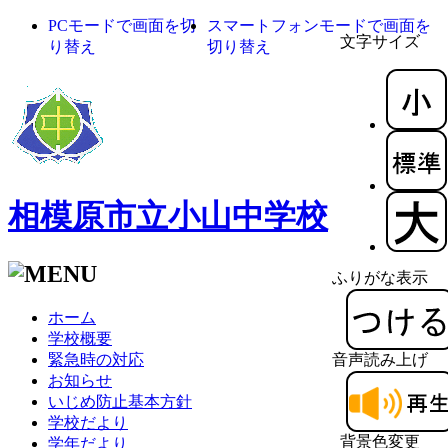
PCモードで画面を切
スマートフォンモードで画面を
文字サイズ
り替え
切り替え
相模原市立小山中学校
ふりがな表示
ホーム
学校概要
緊急時の対応
音声読み上げ
お知らせ
いじめ防止基本方針
学校だより
背景色変更
学年だより