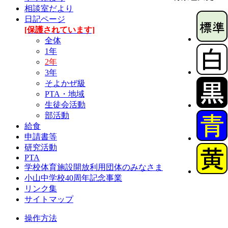
相談室だより
日記ページ
[保護されています]
全体
1年
2年
3年
そよかぜ級
PTA・地域
生徒会活動
部活動
給食
申請書等
研究活動
PTA
学校体育施設開放利用団体のみなさま
小山中学校40周年記念事業
リンク集
サイトマップ
操作方法