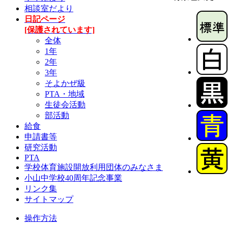
相談室だより
日記ページ
[保護されています]
全体
1年
2年
3年
そよかぜ級
PTA・地域
生徒会活動
部活動
給食
申請書等
研究活動
PTA
学校体育施設開放利用団体のみなさま
小山中学校40周年記念事業
リンク集
サイトマップ
操作方法