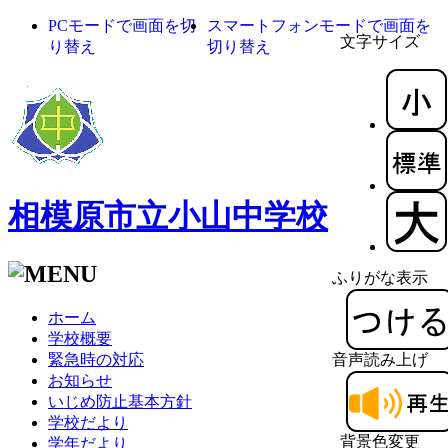
PCモードで画面を切
スマートフォンモードで画面を
文字サイズ
り替え
切り替え
相模原市立小山中学校
ふりがな表示
ホーム
学校概要
緊急時の対応
音声読み上げ
お知らせ
いじめ防止基本方針
学校だより
背景色変更
学年だより