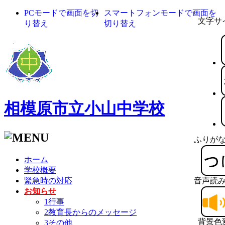
PCモードで画面を切
スマートフォンモードで画面を
文字サ
り替え
切り替え
相模原市立小山中学校
ふりが
ホーム
学校概要
緊急時の対応
音声読
お知らせ
1行事
2教育長からのメッセージ
背景色
3その他