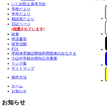
いじめ防止基本方針
学校だより
学年だより
相談室だより
日記ページ
[保護されています]
給食
申請書等
研究活動
PTA
学校体育施設開放利用団体のみなさま
小山中学校40周年記念事業
リンク集
サイトマップ
操作方法
ホーム
お知らせ
お知らせ