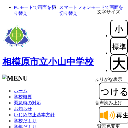
PCモードで画面を切
スマートフォンモードで画面を
文字サイズ
り替え
切り替え
相模原市立小山中学校
ふりがな表示
ホーム
学校概要
緊急時の対応
音声読み上げ
お知らせ
いじめ防止基本方針
学校だより
背景色変更
学年だより