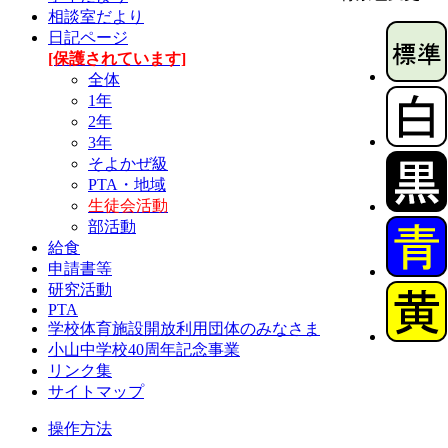
相談室だより
日記ページ
[保護されています]
全体
1年
2年
3年
そよかぜ級
PTA・地域
生徒会活動
部活動
給食
申請書等
研究活動
PTA
学校体育施設開放利用団体のみなさま
小山中学校40周年記念事業
リンク集
サイトマップ
操作方法