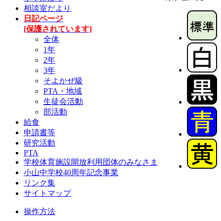
相談室だより
日記ページ
[保護されています]
全体
1年
2年
3年
そよかぜ級
PTA・地域
生徒会活動
部活動
給食
申請書等
研究活動
PTA
学校体育施設開放利用団体のみなさま
小山中学校40周年記念事業
リンク集
サイトマップ
操作方法