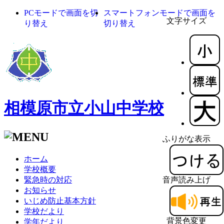
PCモードで画面を切
スマートフォンモードで画面を
文字サイズ
り替え
切り替え
相模原市立小山中学校
ふりがな表示
ホーム
学校概要
緊急時の対応
音声読み上げ
お知らせ
いじめ防止基本方針
学校だより
背景色変更
学年だより