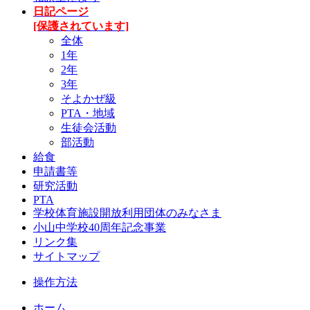
日記ページ
[保護されています]
全体
1年
2年
3年
そよかぜ級
PTA・地域
生徒会活動
部活動
給食
申請書等
研究活動
PTA
学校体育施設開放利用団体のみなさま
小山中学校40周年記念事業
リンク集
サイトマップ
操作方法
ホーム