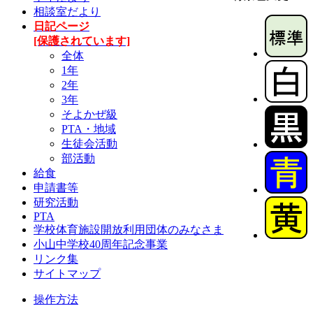
相談室だより
日記ページ
[保護されています]
全体
1年
2年
3年
そよかぜ級
PTA・地域
生徒会活動
部活動
給食
申請書等
研究活動
PTA
学校体育施設開放利用団体のみなさま
小山中学校40周年記念事業
リンク集
サイトマップ
操作方法