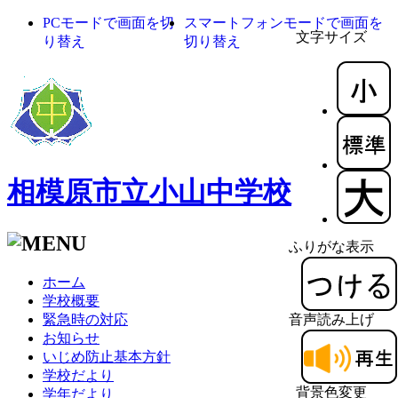
PCモードで画面を切
スマートフォンモードで画面を
文字サイズ
り替え
切り替え
相模原市立小山中学校
ふりがな表示
ホーム
学校概要
緊急時の対応
音声読み上げ
お知らせ
いじめ防止基本方針
学校だより
背景色変更
学年だより