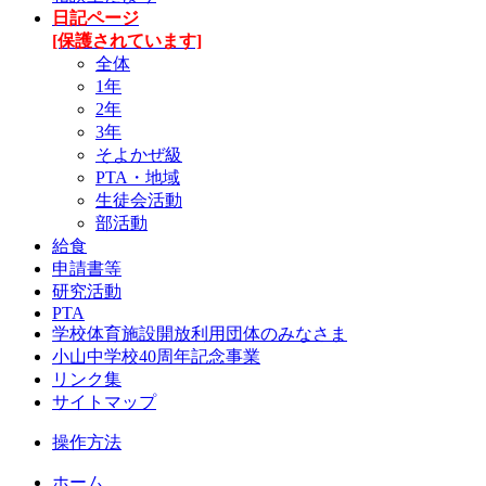
日記ページ
[保護されています]
全体
1年
2年
3年
そよかぜ級
PTA・地域
生徒会活動
部活動
給食
申請書等
研究活動
PTA
学校体育施設開放利用団体のみなさま
小山中学校40周年記念事業
リンク集
サイトマップ
操作方法
ホーム