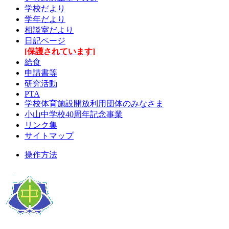
学校だより
学年だより
相談室だより
日記ページ
[保護されています]
給食
申請書等
研究活動
PTA
学校体育施設開放利用団体のみなさま
小山中学校40周年記念事業
リンク集
サイトマップ
操作方法