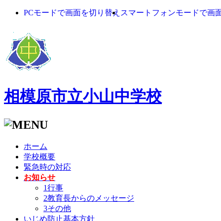
PCモードで画面を切り替え
スマートフォンモードで画
相模原市立小山中学校
ホーム
学校概要
緊急時の対応
お知らせ
1行事
2教育長からのメッセージ
3その他
いじめ防止基本方針