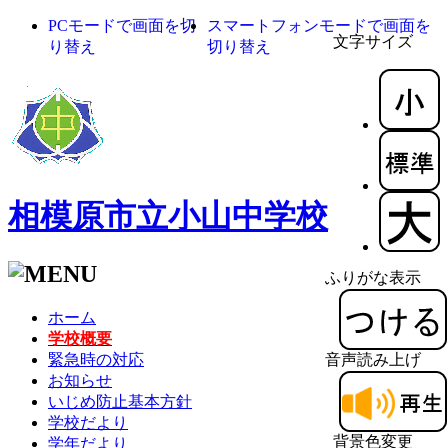
PCモードで画面を切
スマートフォンモードで画面を
文字サイズ
り替え
切り替え
相模原市立小山中学校
ふりがな表示
ホーム
学校概要
緊急時の対応
音声読み上げ
お知らせ
いじめ防止基本方針
学校だより
背景色変更
学年だより