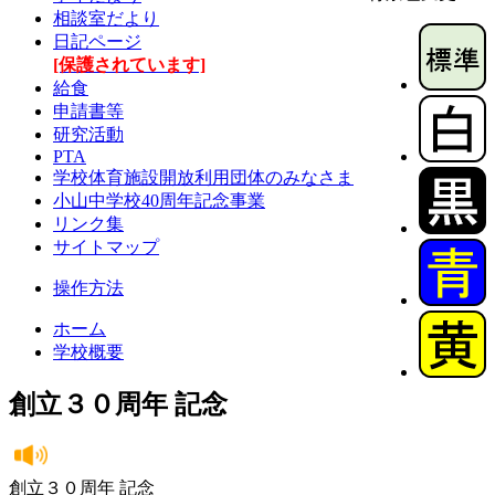
相談室だより
日記ページ
[保護されています]
給食
申請書等
研究活動
PTA
学校体育施設開放利用団体のみなさま
小山中学校40周年記念事業
リンク集
サイトマップ
操作方法
ホーム
学校概要
創立３０周年 記念
創立３０周年 記念