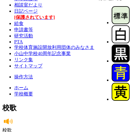
相談室だより
日記ページ
[保護されています]
給食
申請書等
研究活動
PTA
学校体育施設開放利用団体のみなさま
小山中学校40周年記念事業
リンク集
サイトマップ
操作方法
ホーム
学校概要
校歌
校歌