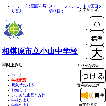
PCモードで画面を切
スマートフォンモードで画面を
文字サイズ
り替え
切り替え
相模原市立小山中学校
ふりがな表示
ホーム
学校概要
緊急時の対応
音声読み上げ
お知らせ
いじめ防止基本方針
学校だより
背景色変更
学年だより