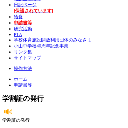
日記ページ
[保護されています]
給食
申請書等
研究活動
PTA
学校体育施設開放利用団体のみなさま
小山中学校40周年記念事業
リンク集
サイトマップ
操作方法
ホーム
申請書等
学割証の発行
学割証の発行